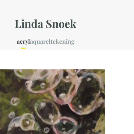
Linda Snoek
acryl
aquarel
tekening